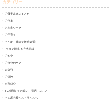
カテゴリー
〇母子家庭のまとめ
〇仕事
▷在宅ワーク
〇子育て
＊HSP（繊細で敏感気質）
(ヲタク領域)お弁当記録
〇お金
〇自分のケア
未分類
〇保険
自己紹介
○夫婦間のすれ違い～別居中のこと
＊１馬力母さん・父さんへ