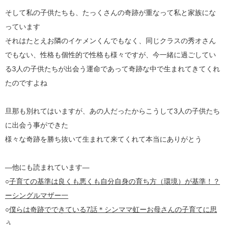
そして私の子供たちも、たっくさんの奇跡が重なって私と家族にな
っています
それはたとえお隣のイケメンくんでもなく、同じクラスの秀オさん
でもない、性格も個性的で性格も様々ですが、今一緒に過ごしてい
る3人の子供たちが出会う運命であって奇跡な中で生まれてきてくれ
たのですよね
旦那も別れてはいますが、あの人だったからこうして3人の子供たち
に出会う事ができた
様々な奇跡を勝ち抜いて生まれて来てくれて本当にありがとう
—他にも読まれています—
○
子育ての基準は良くも悪くも自分自身の育ち方（環境）が基準！？
ーシングルマザー一
○
僕らは奇跡でできている7話＊シンママ虹ーお母さんの子育てに思
う