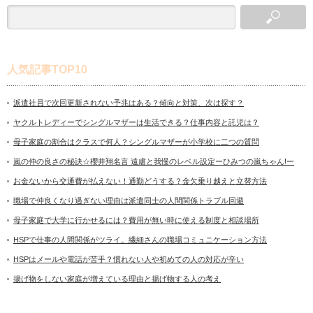
人気記事TOP10
派遣社員で次回更新されない予兆はある？傾向と対策、次は探す？
ヤクルトレディーでシングルマザーは生活できる？仕事内容と託児は？
母子家庭の割合はクラスで何人？シングルマザーが小学校に二つの質問
嵐の仲の良さの秘訣☆櫻井翔名言 遠慮と我慢のレベル設定ーひみつの嵐ちゃん!ー
お金ないから交通費が払えない！通勤どうする？金欠乗り越えと立替方法
職場で仲良くなり過ぎない理由は派遣同士の人間関係トラブル回避
母子家庭で大学に行かせるには？費用が無い時に使える制度と相談場所
HSPで仕事の人間関係がツライ。繊細さんの職場コミュニケーション方法
HSPはメールや電話が苦手？慣れない人や初めての人の対応が辛い
揚げ物をしない家庭が増えている理由と揚げ物する人の考え