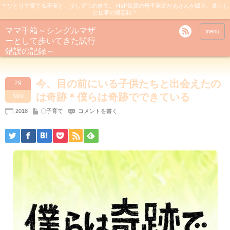
＊ひとりで育てる不安と、少しずつの自立。 HSP気質の母子家庭かあさんが綴る、暮らし
と仕事の備忘録＊
ママ手箱～シングルマザ
menu
ーとして歩いてきた試行
錯誤の記録～
今、目の前にいる子供たちと出会えたの
29
は奇跡＊僕らは奇跡でできている
Nov
2018
〇子育て
コメントを書く