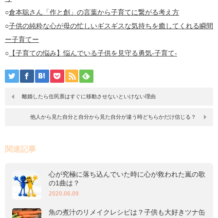
○
倉本聡さん「作と創」の言葉から子育てに繋がる考え方
○
子供の純粋な心が母の忙しいギスギスな気持ちを癒してくれる瞬間
ー子育てー
○
【子育ての悩み】悩んでいる子供を見守る勇気-子育て-
離婚したら住民票はすぐに移動させないといけない理由
他人から見た自分と自分から見た自分が違う時どちらかだけ信じる？
関連記事
心が究極に落ち込んでいた時に心が救われた嵐の歌
の1曲は？
2020.06.09
魚の煮汁のリメイクレシピは？子供も大好きツナ缶