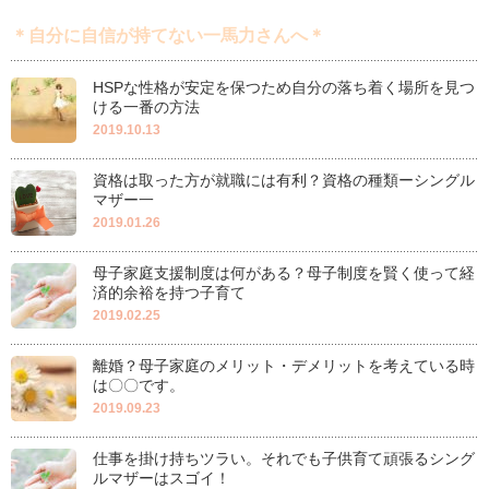
＊自分に自信が持てない一馬力さんへ＊
HSPな性格が安定を保つため自分の落ち着く場所を見つ
ける一番の方法
2019.10.13
資格は取った方が就職には有利？資格の種類ーシングル
マザー一
2019.01.26
母子家庭支援制度は何がある？母子制度を賢く使って経
済的余裕を持つ子育て
2019.02.25
離婚？母子家庭のメリット・デメリットを考えている時
は〇〇です。
2019.09.23
仕事を掛け持ちツラい。それでも子供育て頑張るシング
ルマザーはスゴイ！