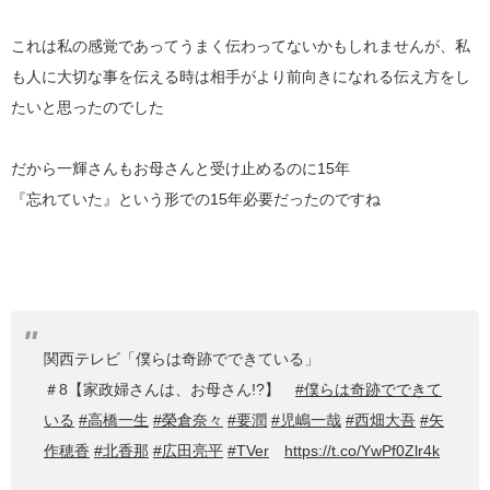
これは私の感覚であってうまく伝わってないかもしれませんが、私
も人に大切な事を伝える時は相手がより前向きになれる伝え方をし
たいと思ったのでした
だから一輝さんもお母さんと受け止めるのに15年
『忘れていた』という形での15年必要だったのですね
関西テレビ「僕らは奇跡でできている」
＃8【家政婦さんは、お母さん!?】
#僕らは奇跡でできて
いる
#高橋一生
#榮倉奈々
#要潤
#児嶋一哉
#西畑大吾
#矢
作穂香
#北香那
#広田亮平
#TVer
https://t.co/YwPf0Zlr4k