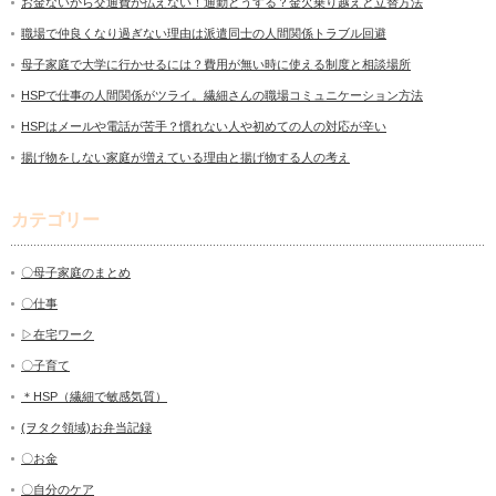
お金ないから交通費が払えない！通勤どうする？金欠乗り越えと立替方法
職場で仲良くなり過ぎない理由は派遣同士の人間関係トラブル回避
母子家庭で大学に行かせるには？費用が無い時に使える制度と相談場所
HSPで仕事の人間関係がツライ。繊細さんの職場コミュニケーション方法
HSPはメールや電話が苦手？慣れない人や初めての人の対応が辛い
揚げ物をしない家庭が増えている理由と揚げ物する人の考え
カテゴリー
〇母子家庭のまとめ
〇仕事
▷在宅ワーク
〇子育て
＊HSP（繊細で敏感気質）
(ヲタク領域)お弁当記録
〇お金
〇自分のケア