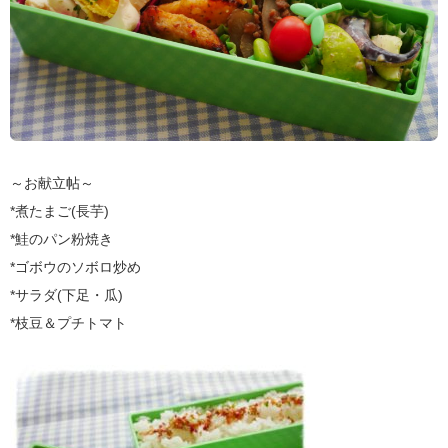
～お献立帖～
*煮たまご(長芋)
*鮭のパン粉焼き
*ゴボウのソボロ炒め
*サラダ(下足・瓜)
*枝豆＆プチトマト