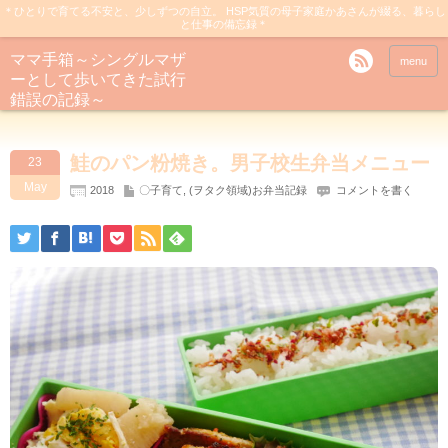
＊ひとりで育てる不安と、少しずつの自立。 HSP気質の母子家庭かあさんが綴る、暮らし
と仕事の備忘録＊
ママ手箱～シングルマザ
menu
ーとして歩いてきた試行
錯誤の記録～
鮭のパン粉焼き。男子校生弁当メニュー
23
May
2018
〇子育て
,
(ヲタク領域)お弁当記録
コメントを書く