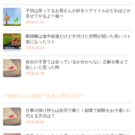
子供は笑ってるお母さんが好き☆アイドルがどれほどか
見せてやるよー嵐ー
2018.07.31
断捨離は途中経過だけど片付けた空間が招いた良いコト
楽になったコト
2019.10.19
自分の子育ては合っているか分からない 正解を教えて
欲しいと思った時
2019.03.30
＊繊細さんの副業でお金を得る方法＊
仕事の掛け持ちは在宅で稼ぐ！副業で経験をお小遣いに
代える方法は？
2020.08.26