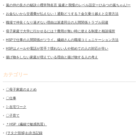
嵐の仲の良さの秘訣☆櫻井翔名言 遠慮と我慢のレベル設定ーひみつの嵐ちゃん!ー
お金ないから交通費が払えない！通勤どうする？金欠乗り越えと立替方法
職場で仲良くなり過ぎない理由は派遣同士の人間関係トラブル回避
母子家庭で大学に行かせるには？費用が無い時に使える制度と相談場所
HSPで仕事の人間関係がツライ。繊細さんの職場コミュニケーション方法
HSPはメールや電話が苦手？慣れない人や初めての人の対応が辛い
揚げ物をしない家庭が増えている理由と揚げ物する人の考え
カテゴリー
〇母子家庭のまとめ
〇仕事
▷在宅ワーク
〇子育て
＊HSP（繊細で敏感気質）
(ヲタク領域)お弁当記録