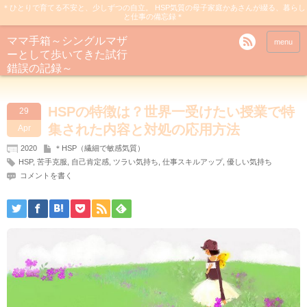
＊ひとりで育てる不安と、少しずつの自立。 HSP気質の母子家庭かあさんが綴る、暮らし
と仕事の備忘録＊
ママ手箱～シングルマザ
menu
ーとして歩いてきた試行
錯誤の記録～
HSPの特徴は？世界一受けたい授業で特
29
集された内容と対処の応用方法
Apr
2020
＊HSP（繊細で敏感気質）
HSP
,
苦手克服
,
自己肯定感
,
ツラい気持ち
,
仕事スキルアップ
,
優しい気持ち
コメントを書く