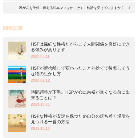
乳がんを子供に伝える絵本ママはかいぞく。検診を受けていますか？
関連記事
HSPは繊細な性格だからこそ人間関係を良好にでき
る強みがあります
2020.03.11
HSPが断捨離して変わったことと捨てて後悔しそう
な物の生かし方
2020.02.12
時間調整が下手。HSPが心に余裕が無くなる前に出
来ることは？
2019.10.01
HSPな性格が安定を保つため自分の落ち着く場所を
見つける一番の方法
2019.10.13